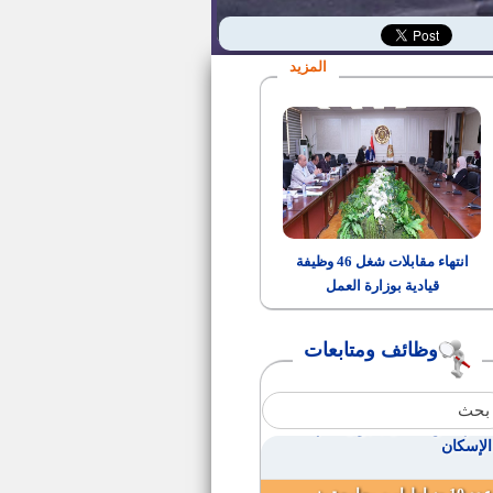
وظائف الشركة السويسرية
للملابس الجاهزة بالعاشر من
رمضان
المزيد
وظائف المؤسسة العامة للتكافل
الإجتماعى
فنى ميكانيكا
وظائف قيادية شاغرة طبقا لأحكام
القانون رقم 5 لسنة 1991
انتهاء مقابلات شغل 46 وظيفة
قيادية بوزارة العمل
وظائف بالجهاز المركزى للمحاسبات
وظائف ومتابعات
مدرسين ومدرسين مساعدين بهيئة
الطاقه الذرية المصرية
20مهندس للعمل بديوان عام
الإسكان