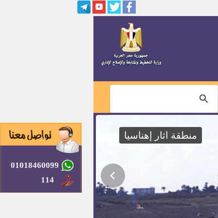
مهندسين بالهيئة العامة للتنمية
الصناعية إعلان رقم 1 لسنة 2015
معلمين ومعلمات مصريين بدولة
الكويت
16وظيفة حكومية بمصلحه الكفاية
الإنتاجية والتدريب المهني نسبة 5%
من ذوى الاحتياجات
مهندسين للعمل بشركة سامسونج
منطقة اثار إهناسيا
فرص عمل بمجموعة شركات
أمريكانا بمصر ودول الخليج العربى
01018460099
وظائف الشركة السويسرية
للملابس القطنية بياض العرب
114
وظائف الشركة المتحدة للصيادلة