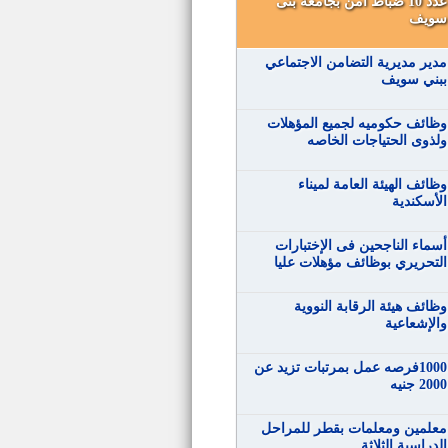
عدد 10 ضباط امن بجامعة بنى
سويف
مدير مديرية التضامن الاجتماعي
ببني سويف
وظائف حكوميه لجميع المؤهلات
ولذوى الحتياجات الخاصه
وظائف الهيئة العامة لميناء
الأسكندية
أسماء الناجحين فى الإختبارات
التحريري بوظائف مؤهلات عليا
وظائف هيئة الرقابة النووية
والإشعاعية
1000فرصه عمل بمرتبات تزيد عن
2000 جنيه
معلمين ومعلمات بقطر للمراحل
الدراسية الثلاثة