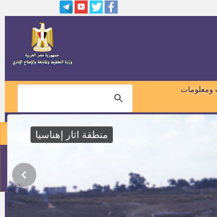
المستحضرات الحيوية
وظائف سائقين بهيئة الإسعاف
المصرية بجميع المحافظات
4 أطباء بشريين وطبيب صيدلي
للعمل بالإدارة العامة لبرامج أمراض
الطفولة بنظام الانتداب
تعيين حملة الماجستير والدكتوراه
دفعة 2014 اعتماد 2015
 ومعلومات
مواعيد المقابلة للمتقدمين بوظائف
دار الكتب والوثائق القومية
منطقة اثار إهناسيا
وظائف خالية بدولة الكويت
01018460099
وظائف المعهد القومي للاتصالات
114
وظائف مصلحة الطب الشرعى
(إعلان رقم 1 لسنة 2015)