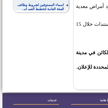
اسماء المستوفين لشروط وظائف
 أمراض معدية
الهيئة العامة لتخطيط العمرانى
وظائف أعضاء التدريس من خريجى
في حالة القبول يتم التقدم بأصول تلك المستندات خلال 15
كليات التمريض
وظائف مراسلين تليفزيون بالأزهر
الشريف
وظائف وزارة المالية ـــ مصلحة
لكائن في مدينة
الضرائب العقارية
رئيس الوحدة المحلية لقرية بدهل
محددة للإعلان.
بسمسطا
حدادين ونجارين بالسعودية
اعلان رقم 1 لسنة 2015 وظائف
الهيئة العامة لتخطيط العمرانى
 هامة
خدمات
فني ارصاد جوية و حارس امن