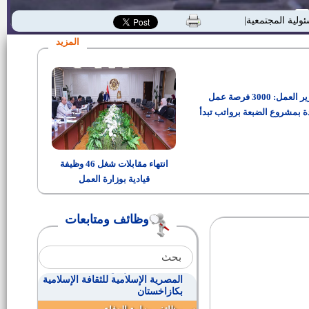
وظائف الأزهر الشريف
ئولية المجتمعية"
المزيد
محاسبين ومهندسين للعمل بالهيئة
القومية لمياه الشرب (إعلان رقم 3
لسنة 2015)
وزير العمل: 3000 فرصة عمل
وظائف كلية الهندسة بجامعة مصر
للعلوم والتكنولوجيا
ة بمشروع الضبعة برواتب تبدأ
من 15 ألف جنيه
وظائف المقاولون العرب
انتهاء مقابلات شغل 46 وظيفة
قيادية بوزارة العمل
وظائف المركز القومي لبحوث
المياه
وظائف ومتابعات
أعضاء هيئة تدريس ومعاونيهم
بكليات الحاسبات والمعلومات
أعضاء هيئة تدريس بالجامعة
المصرية الإسلامية للثقافة الإسلامية
بكازاخستان