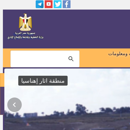
بمسابقة هيئة قضايا الدولة
سكرتير للوحدة المحلية لمركز
ومدينة ناصر
وظائف بشركه هاف فودز للصناعات
الغذائيه
وظائف بمصنع أيميسا دينيم للملابس
الجاهزه
 ومعلومات
وظائف بشركة بروج لأنظمة المياه
والمواسير البلاستيكية
منطقة اثار إهناسيا
وظائف بشــــــركة نورنايل تكستايل
01018460099
مدير إدارة شئون الاتصال بديوان
عام محافظة بنى سويف
114
وظائف ( معلم مساعد) بالازهر
الشريف