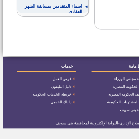
اسماء المتقدمين بمسابقة الشهر
العقاري
القوى العاملة تعلن عن فرص عمل
شاغرة بالسعودية
وظائف بشركة مصر الدولية لصناعة
البلاستيك
مواعيد مقابلات المتخلفين عن
 هامة
خدمات
المقابلات الشخصية لوظيفة معاون
نيابة - 2012
ة مجلس الوزراء
فرص العمل
اسماء المقبولين فى وظائف هيئة
 الحكومة المصرية
دليل التليفون
الملاحه الجويه ومواعيد واماكن
الاختبارات
ف الحكومة المصرية
خريطة الخدمات الحكومية
وظائف قيادية بالتربية والتعليم
 المشتريات الحكومية
دليلك الخدمي
ة بني سويف
وظائف بهيئة قضايا الدولة
وظائف بوزارة التخطيط والمتابعة