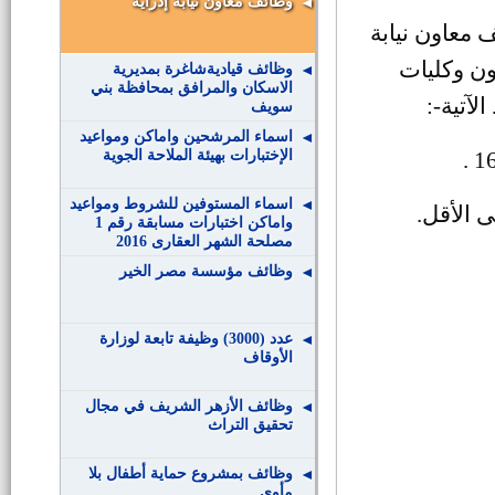
وظائف معاون نيابة إدراية
ف معاون نيابة
ون وكليات
وظائف قياديةشاغرة بمديرية
الاسكان والمرافق بمحافظة بني
:-
سويف
اسماء المرشحين واماكن ومواعيد
الإختبارات بهيئة الملاحة الجوية
اسماء المستوفين للشروط ومواعيد
ى الأقل
.
واماكن اختبارات مسابقة رقم 1
مصلحة الشهر العقارى 2016
وظائف مؤسسة مصر الخير
عدد (3000) وظيفة تابعة لوزارة
الأوقاف
وظائف الأزهر الشريف في مجال
تحقيق التراث
وظائف بمشروع حماية أطفال بلا
مأوي