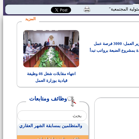
اسماء ومواعيد المقابلات الشخصية
ئولية المجتمعية"
لوظائف هيئه قضايا الدوله اعلان
رقم 1 لسنة 2016
المزيد
وظائف النيابة الادارية - اعلان رقم
1لسنة 2016
وزير العمل: 3000 فرصة عمل
190 فرصة بإحدي مصانع الحديد
للهياكل الفولاذية
ة بمشروع الضبعة برواتب تبدأ
من 15 ألف جنيه
وظائف بهيئة قناة السويس
انتهاء مقابلات شغل 46 وظيفة
قيادية بوزارة العمل
سكرتير مركز ومدينة ناصر
وظائف ومتابعات
مواعيد مراجعة المستندات
للمتقدمين فى وظيفة (مهندس
غطس وانتشال) بهيئة قناة السويس
مواعيد أداء الامتحانات للمتخلفين
والمتظلمين بمسابقة الشهر العقاري