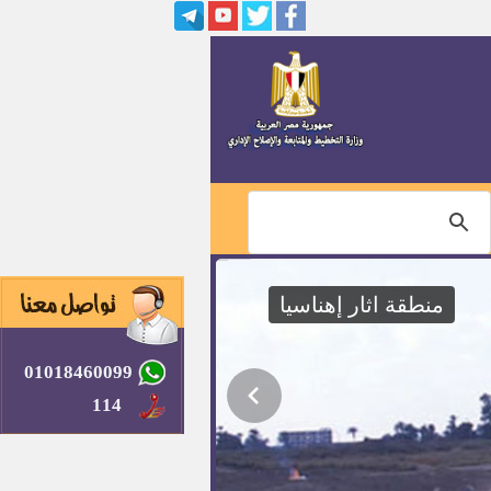
التسجيل لوظائف مسابقة هيئة
التأمينات الإجتماعية
أعضاء هيئة التدريس وهيئة معاونة
وظيفة نائب لرئيس مركز ومدينة
وظائف بالبنك الأهلى
وظائف بالهيئة القومية للبحوث
القومية للبحوث والرقابة على
المستحضرات الحيوية
01018460099
وظائف سائقين بهيئة الإسعاف
المصرية بجميع المحافظات
114
4 أطباء بشريين وطبيب صيدلي
للعمل بالإدارة العامة لبرامج أمراض
الطفولة بنظام الانتداب