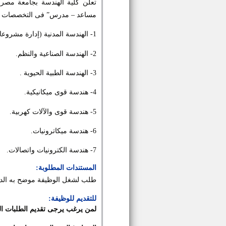
تعلن كلية الهندسة بجامعة مصر 
مساعد – مدرس” فى التخصصات الت
1- الهندسة المدنية (إدارة مشروعات - إنشاءات - رى وهيدروليك).
2- الهندسة الصناعية والنظم.
3- الهندسة الطبية الحيوية .
4- هندسة قوى ميكانيكية.
5- هندسة قوى والآلات كهربية.
6- هندسة ميكاترونيات.
7- هندسة الكترونيات واتصالات.
المستندات المطلوبة:
طلب لشغل الوظيفة موضح به الدرجة 
للتقديم للوظيفة:
لمن يرغب يرجى تقديم الطلبات الى 