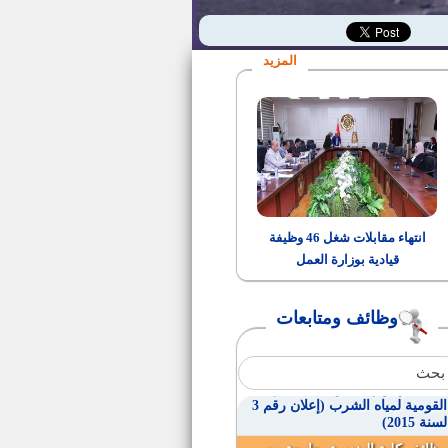
تعيين حملة الماجستير والدكتوراه
دفعة 2014 اعتماد 2015
المزيد
مواعيد المقابلة للمتقدمين بوظائف
دار الكتب والوثائق القومية
وظائف خالية بدولة الكويت
وظائف المعهد القومي للاتصالات
انتهاء مقابلات شغل 46 وظيفة
قيادية بوزارة العمل
وظائف مصلحة الطب الشرعى
(إعلان رقم 1 لسنة 2015)
وظائف ومتابعات
وظائف الأزهر الشريف
محاسبين ومهندسين للعمل بالهيئة
القومية لمياه الشرب (إعلان رقم 3
لسنة 2015)