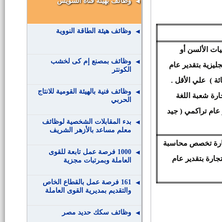
وظائف بهيئة قناة السويس
وظائف هيئة الطاقة النووية
ت الألسن أو
وظائف بمصنع إم كى لخشب
ليزية بتقدير عام
الكونتر
وظائف فنية بالهيئة القومية للانتاج
رة شعبة اللغة
الحربي
 عام تراكمي ( جيد
بدء المقابلات الشخصية لوظائف
معلم مساعد بالأزهر الشريف
جارة تخصص محاسبة
1000 فرصة عمل تابعة للقوى
جارة بتقدير عام
العاملة وبمرتبات مجزية
161 فرصة عمل بالقطاع الخاص
والتقديم بمديرية القوى العاملة
وظائف سكك حديد مصر