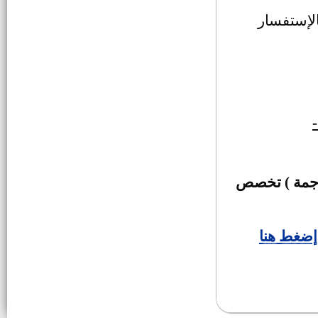
الإستفسار
وظيفة نائب لرئيس مركز ومدينة
وظائف بالبنك الأهلى
وظائف بالهيئة القومية للبحوث
القومية للبحوث والرقابة على
المستحضرات الحيوية
وظائف سائقين بهيئة الإسعاف
ترجمة ) تخصص
المصرية بجميع المحافظات
4 أطباء بشريين وطبيب صيدلي
للعمل بالإدارة العامة لبرامج أمراض
إضغط هنا
الطفولة بنظام الانتداب
تعيين حملة الماجستير والدكتوراه
دفعة 2014 اعتماد 2015
مواعيد المقابلة للمتقدمين بوظائف
دار الكتب والوثائق القومية