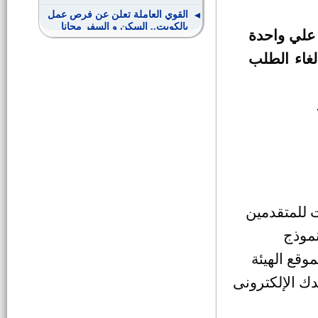
القوي العاملة تعلن عن فرص عمل
بالكويت.. السكن و السفر مجانا
 علي واحدة
لغاء الطلب
وظائف قيادية بالأزهر الشريف
وظائف وزارة الإستثمار
وظائف مهندسين للتعيين بأحدى
مدن القناة
فتح باب التقدم لمسابقة إمام
المسجد الجامع
 للمتقدمين
مواعيد إختبار وظائف مدرس حاسب
نموذج
آلى بالأزهر
وقع الهيئة
التسجيل لوظائف مسابقة هيئة
دك الإلكترونى
التأمينات الإجتماعية
أعضاء هيئة التدريس وهيئة معاونة