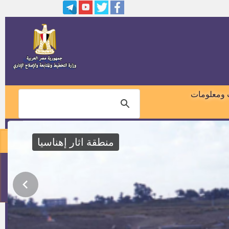
أسماء الناجحين في الامتحان
التحريري لوظيفة "واعظ"
مطلوب مهندسين بهيئة المحطات
النووية لتوليد الكهرباء
وظيفة مسؤول الالتزام
"complianc"
 ومعلومات
وظيفة سكرتير لمركز ومدينة
الواسطى
منطقة اثار إهناسيا
وظائف المعهد القومي للبحوث
الفلكية والجيوفيزيقية
01018460099
1800 وظيفة مدخل بيانات
114
وظائف بمجلس الدولة