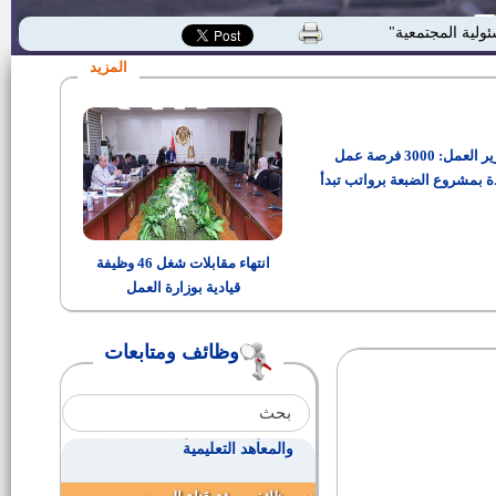
وظائف وزارة الصحة والسكان
ئولية المجتمعية"
المزيد
وظائف بالهيئة القومية للتأمين
الاجتماعي
وزير العمل: 3000 فرصة عمل
100 فرصة عمل لحملة الدبلومات
ة بمشروع الضبعة برواتب تبدأ
من 15 ألف جنيه
وظائف خالية بمصلحة الشهر
العقاري والتوثيق 2015
انتهاء مقابلات شغل 46 وظيفة
قيادية بوزارة العمل
مترجمين بالقوات المسلحة
وظائف ومتابعات
أمين صندوق بالإمارات
435 وظيفة شاغرة بالمستشفيات
والمعاهد التعليمية