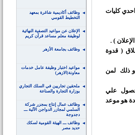
احدي كليات
وظائف أكاديمية شاغرة بمعهد
التخطيط القومي
الإعلان عن مواعيد التصفية النهائية
لوظيفة معلم مساعد قرآن كريم
وظائف بجامعة الأزهر
اق ( قدوة
مواعيد اختبار وظيفة عامل خدمات
 و ذلك لمن
معاونة(الازهر)
ملحقين تجاريين في السلك التجاري
حصول علي
بوزارة التجارة والصناعة
دة هو موعد
وظائف عمال إنتاج بمجزر شركة
السلمي لمجازر الدواجن الآلية ـــ
دجدوجة
وظائف ـــ الهيئة القومية لسكك
حديد مصر