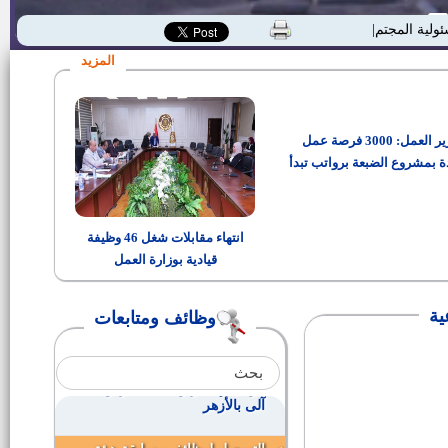
وظائف ـــ الهيئة القومية لسكك
ئولية المجتمعية"
حديد مصر
المزيد
القوي العاملة تعلن عن فرص عمل
بالكويت.. السكن و السفر مجانا
وزير العمل: 3000 فرصة عمل
وظائف قيادية بالأزهر الشريف
ة بمشروع الضبعة برواتب تبدأ
من 15 ألف جنيه
وظائف وزارة الإستثمار
انتهاء مقابلات شغل 46 وظيفة
قيادية بوزارة العمل
وظائف مهندسين للتعيين بأحدى
مدن القناة
ية
وظائف ومتابعات
فتح باب التقدم لمسابقة إمام
المسجد الجامع
مواعيد إختبار وظائف مدرس حاسب
آلى بالأزهر