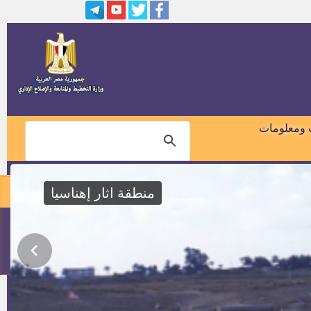
وظائف سكك حديد مصر
وظائف أكاديمية شاغرة بمعهد
التخطيط القومي
الإعلان عن مواعيد التصفية النهائية
لوظيفة معلم مساعد قرآن كريم
 ومعلومات
وظائف بجامعة الأزهر
منطقة اثار إهناسيا
مواعيد اختبار وظيفة عامل خدمات
معاونة(الازهر)
01018460099
ملحقين تجاريين في السلك التجاري
بوزارة التجارة والصناعة
114
وظائف عمال إنتاج بمجزر شركة
السلمي لمجازر الدواجن الآلية ـــ
دجدوجة