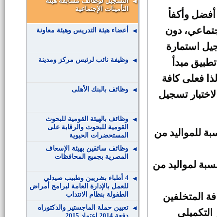
التسجيل لوظائف مسابقة هيئة
التأمينات الإجتماعية
أفضل وأكفأ
جتماعي، دون
أعضاء هيئة التدريس وهيئة معاونة
جيل استمارة
وظيفة نائب لرئيس مركز ومدينة
تطبيق مبدأ
ذا فعلى كافة
وظائف بالبنك الأهلى
اختبار تسجيل
وظائف بالهيئة القومية للبحوث
القومية للبحوث والرقابة على
سبة للمواليد من
المستحضرات الحيوية
وظائف سائقين بهيئة الإسعاف
المصرية بجميع المحافظات
-9-2015 بالنسبة لمواليد من
4 أطباء بشريين وطبيب صيدلي
للعمل بالإدارة العامة لبرامج أمراض
الطفولة بنظام الانتداب
10-2015 لكافة المتخلفين
تعيين حملة الماجستير والدكتوراه
التكميلي
دفعة 2014 اعتماد 2015